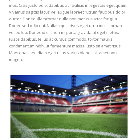
mus. Cras justo odio, dapibus ac facilisis in, egestas eget quam.
Vivamus sagittis lacus vel augue laoreet rutrum faucibus dolor
auctor. Donec ullamcorper nulla non metus auctor fringilla.
Donec sed odio dui. Nullam quis risus eget urna mollis ornare
vel eu leo. Donec id elit non mi porta gravida at eget metus.
Fusce dapibus, tellus ac cursus commodo, tortor mauris
condimentum nibh, ut fermentum massa justo sit amet risus.
Maecenas sed diam eget risus varius blandit sit amet non
magna.