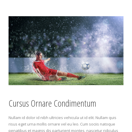
Cursus Ornare Condimentum
Nullam id dolor id nibh ultricies vehicula ut id elit. Nullam quis
risus eget urna mollis ornare vel eu leo. Cum sociis natoque
penatibus et magnis dis parturient montes, nascetur ridiculus