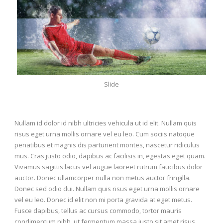
Slide
Nullam id dolor id nibh ultricies vehicula ut id elit. Nullam quis
risus eget urna mollis ornare vel eu leo. Cum sociis natoque
penatibus et magnis dis parturient montes, nascetur ridiculus
mus. Cras justo odio, dapibus ac facilisis in, egestas eget quam.
Vivamus sagittis lacus vel augue laoreet rutrum faucibus dolor
auctor. Donec ullamcorper nulla non metus auctor fringilla.
Donec sed odio dui. Nullam quis risus eget urna mollis ornare
vel eu leo. Donec id elit non mi porta gravida at eget metus.
Fusce dapibus, tellus ac cursus commodo, tortor mauris
condimentum nibh, ut fermentum massa justo sit amet risus.