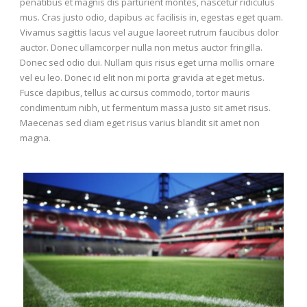
penatibus et magnis dis parturient montes, nascetur ridiculus
mus. Cras justo odio, dapibus ac facilisis in, egestas eget quam.
Vivamus sagittis lacus vel augue laoreet rutrum faucibus dolor
auctor. Donec ullamcorper nulla non metus auctor fringilla.
Donec sed odio dui. Nullam quis risus eget urna mollis ornare
vel eu leo. Donec id elit non mi porta gravida at eget metus.
Fusce dapibus, tellus ac cursus commodo, tortor mauris
condimentum nibh, ut fermentum massa justo sit amet risus.
Maecenas sed diam eget risus varius blandit sit amet non
magna.