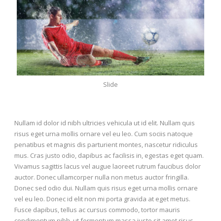
Slide
Nullam id dolor id nibh ultricies vehicula ut id elit. Nullam quis
risus eget urna mollis ornare vel eu leo. Cum sociis natoque
penatibus et magnis dis parturient montes, nascetur ridiculus
mus. Cras justo odio, dapibus ac facilisis in, egestas eget quam.
Vivamus sagittis lacus vel augue laoreet rutrum faucibus dolor
auctor. Donec ullamcorper nulla non metus auctor fringilla.
Donec sed odio dui. Nullam quis risus eget urna mollis ornare
vel eu leo. Donec id elit non mi porta gravida at eget metus.
Fusce dapibus, tellus ac cursus commodo, tortor mauris
condimentum nibh, ut fermentum massa justo sit amet risus.