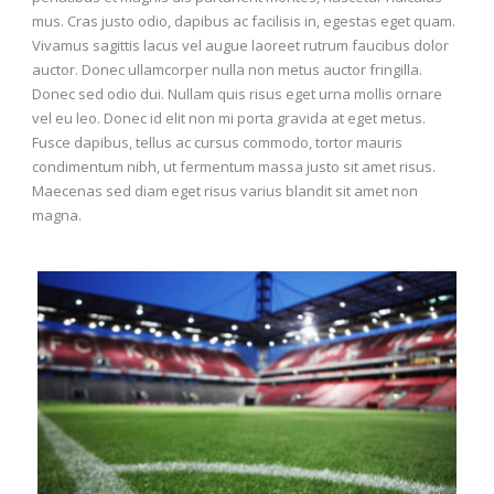
mus. Cras justo odio, dapibus ac facilisis in, egestas eget quam.
Vivamus sagittis lacus vel augue laoreet rutrum faucibus dolor
auctor. Donec ullamcorper nulla non metus auctor fringilla.
Donec sed odio dui. Nullam quis risus eget urna mollis ornare
vel eu leo. Donec id elit non mi porta gravida at eget metus.
Fusce dapibus, tellus ac cursus commodo, tortor mauris
condimentum nibh, ut fermentum massa justo sit amet risus.
Maecenas sed diam eget risus varius blandit sit amet non
magna.