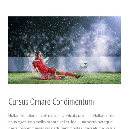
Cursus Ornare Condimentum
Nullam id dolor id nibh ultricies vehicula ut id elit. Nullam quis
risus eget urna mollis ornare vel eu leo. Cum sociis natoque
penatibus et magnis dis parturient montes, nascetur ridiculus