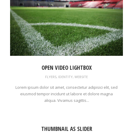
OPEN VIDEO LIGHTBOX
FLYERS
,
IDENTITY
,
WEBSITE
Lorem ipsum dolor sit amet, consectetur adipisici elit, sed
eiusmod tempor incidunt ut labore et dolore magna
aliqua. Vivamus sagittis...
THUMBNAIL AS SLIDER